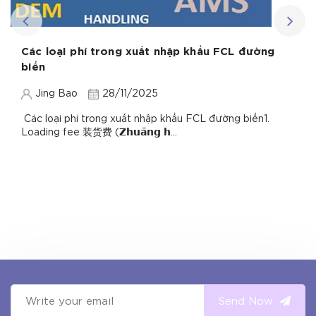
Các loại phí trong xuất nhập khẩu FCL đường
biển
Jing Bao
28/11/2025
Các loại phí trong xuất nhập khẩu FCL đường biển1.
Loading fee 装货费 (𝗭𝗵𝘂𝗮̄𝗻𝗴 𝗵...
Send Now